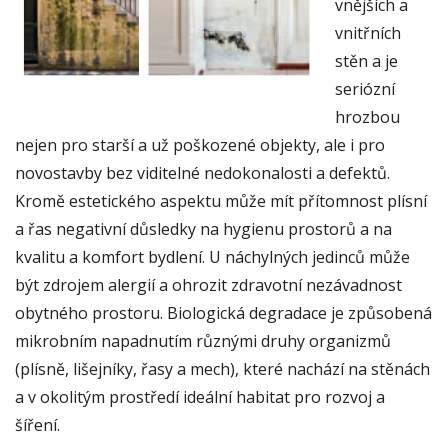
vnějších a
vnitřních
stěn a je
seriózní
hrozbou
nejen pro starší a už poškozené objekty, ale i pro
novostavby bez viditelné nedokonalosti a defektů.
Kromě estetického aspektu může mít přítomnost plísní
a řas negativní důsledky na hygienu prostorů a na
kvalitu a komfort bydlení. U náchylných jedinců může
být zdrojem alergií a ohrozit zdravotní nezávadnost
obytného prostoru. Biologická degradace je způsobená
mikrobním napadnutím různými druhy organizmů
(plísně, lišejníky, řasy a mech), které nachází na stěnách
a v okolitým prostředí ideální habitat pro rozvoj a
šíření.