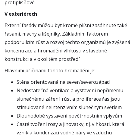
protiplísňové
V exteriérech
Externí fasády můžou být kromě plísní zasáhnuté také
řasami, machy a lišejníky. Základním faktorem
podporujícím růst a rozvoj těchto organizmů je zvýšená
koncentrace a hromadění vlhkosti v stavebné
konstrukci a v okolitém prostředí.
Hlavními příčinami tohoto hromaděni je:
Stěna orientovaná na sever/severozápad
Nedostatečná ventilace a vystavení nepřímému
slunečnému záření; růst a proliferace řas jsou
stimulované neintenzivním slunečným světlem
Dlouhodobé vystavení povětrnostním vplyvům
Časté tvořeni rosy a jinovatky, t.j. vlhkosti, která
vznikla kondenzací vodné páry ve vzduchu