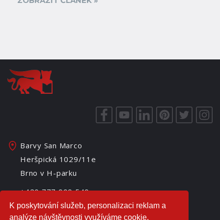
ZOBRAZIT ČLÁNEK »
Barvy San Marco
Heršpická 1029/11e
Brno v H-parku
+420 777 999 549
+420 775 368 669
K poskytování služeb, personalizaci reklam a
analýze návštěvnosti využíváme cookie.
info@barvy-sanmarco.cz